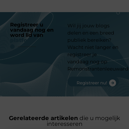
Registreer u
Wil jij jouw blogs
vandaag nog en
delen en een breed
word lid van
ons
platform
publiek bereiken?
Wacht niet langer en
registreer je
vandaag nog op
Remonstrantenleeuward
Registreer nu!
Gerelateerde artikelen
die u mogelijk
interesseren