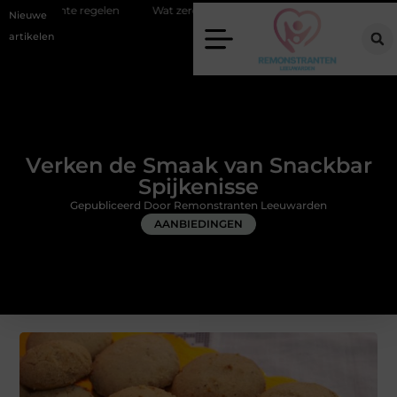
n
Wat zero-click search betekent voor de toekomst van online zichtba
Nieuwe
artikelen
Verken de Smaak van Snackbar
Spijkenisse
Gepubliceerd Door Remonstranten Leeuwarden
AANBIEDINGEN