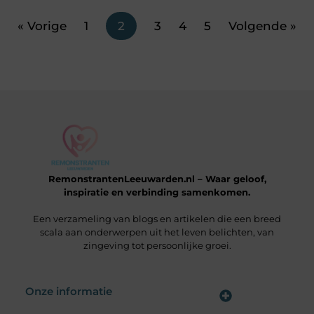
« Vorige
1
2
3
4
5
Volgende »
RemonstrantenLeeuwarden.nl – Waar geloof,
inspiratie en verbinding samenkomen.
Een verzameling van blogs en artikelen die een breed
scala aan onderwerpen uit het leven belichten, van
zingeving tot persoonlijke groei.
Onze informatie
Wat is een Linkbuilding Platform & Hoe Pak Jij het Goed Aan?
Verdien Geld met je Website: Alles wat je moet weten om online inkomsten te genereren