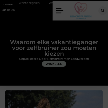
regelen
Wat zero-click search betekent voor de toekomst van online 
Nieuwe
artikelen
Waarom elke vakantieganger
voor zelfbruiner zou moeten
kiezen
Gepubliceerd Door Remonstranten Leeuwarden
WINKELEN