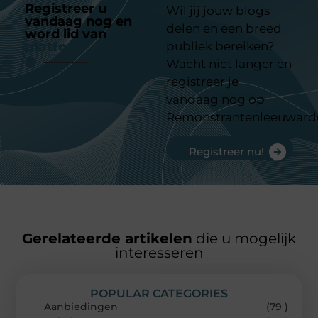
Registreer u
Wil jij jouw blogs
vandaag nog en
delen en een breed
word lid van
ons
platform
publiek bereiken?
Wacht niet langer en
registreer je
vandaag nog op
Remonstrantenleeuward
Registreer nu!
Gerelateerde artikelen
die u mogelijk
interesseren
POPULAR CATEGORIES
Aanbiedingen
(79 )