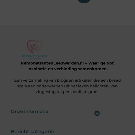
RemonstrantenLeeuwarden.nl – Waar geloof,
inspiratie en verbinding samenkomen.
Een verzameling van blogs en artikelen die een breed
scala aan onderwerpen uit het leven belichten, van
zingeving tot persoonlijke groei.
Onze informatie
Wat is een Linkbuilding Platform & Hoe Pak Jij het Goed Aan?
Verdien Geld met je Website: Alles wat je moet weten om online inkomsten te genereren
Bericht categorie