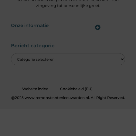
zingeving tot persoonlijke groei.
Onze informatie
Wat is een Linkbuilding Platform & Hoe Pak Jij het Goed Aan?
Verdien Geld met je Website: Alles wat je moet weten om online inkomsten te genereren
Bericht categorie
Website index
Cookiebeleid (EU)
@2025 www.remonstrantenleeuwarden.nl. All Right Reserved.