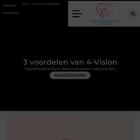
Twente regelen
Wat zero-click search betekent voor de toekomst van 
Nieuwe
artikelen
3 voordelen van 4-Vision
Gepubliceerd Door Remonstranten Leeuwarden
AANBIEDINGEN