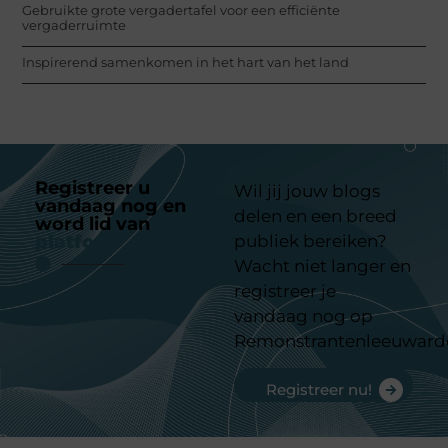
Gebruikte grote vergadertafel voor een efficiënte
vergaderruimte
Inspirerend samenkomen in het hart van het land
Registreer u
Wil jij jouw blogs
vandaag nog en
delen en een breed
word lid van
ons
platform
publiek bereiken?
Wacht niet langer en
registreer je
vandaag nog op
Remonstrantenleeuward
Registreer nu!