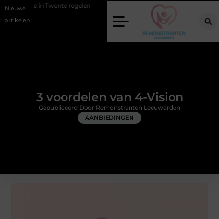
ente regelen
Wat zero-click search betekent voor de toekomst van on
Nieuwe
artikelen
3 voordelen van 4-Vision
Gepubliceerd Door Remonstranten Leeuwarden
AANBIEDINGEN