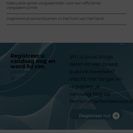
Gebruikte grote vergadertafel voor een efficiënte
vergaderruimte
Inspirerend samenkomen in het hart van het land
Registreer u
Wil jij jouw blogs
vandaag nog en
delen en een breed
word lid van
ons
platform
publiek bereiken?
Wacht niet langer en
registreer je
vandaag nog op
Remonstrantenleeuward
Registreer nu!