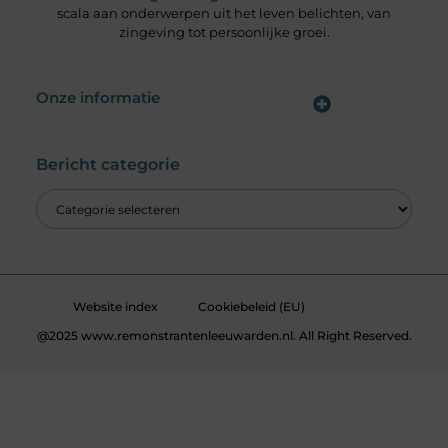
scala aan onderwerpen uit het leven belichten, van
zingeving tot persoonlijke groei.
Onze informatie
Wat is een Linkbuilding Platform & Hoe Pak Jij het Goed Aan?
Verdien Geld met je Website: Alles wat je moet weten om online inkomsten te genereren
Bericht categorie
Website index
Cookiebeleid (EU)
@2025 www.remonstrantenleeuwarden.nl. All Right Reserved.