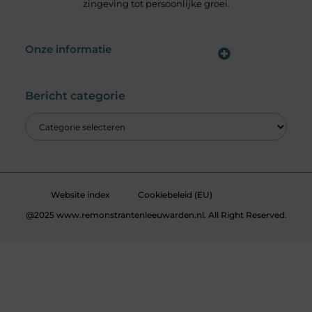
zingeving tot persoonlijke groei.
Onze informatie
Wat is een Linkbuilding Platform & Hoe Pak Jij het Goed Aan?
Verdien Geld met je Website: Alles wat je moet weten om online inkomsten te genereren
Bericht categorie
Website index
Cookiebeleid (EU)
@2025 www.remonstrantenleeuwarden.nl. All Right Reserved.