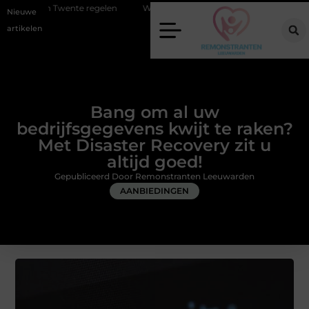
e regelen
Wat zero-click search betekent voor de toekomst van onlin
Nieuwe
artikelen
Bang om al uw
bedrijfsgegevens kwijt te raken?
Met Disaster Recovery zit u
altijd goed!
Gepubliceerd Door Remonstranten Leeuwarden
AANBIEDINGEN