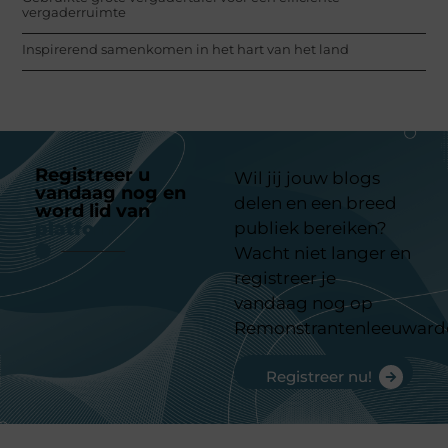
vergaderruimte
Inspirerend samenkomen in het hart van het land
Registreer u
Wil jij jouw blogs
vandaag nog en
delen en een breed
word lid van
ons
platform
publiek bereiken?
Wacht niet langer en
registreer je
vandaag nog op
Remonstrantenleeuward
Registreer nu!