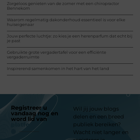
Zorgeloos genieten van de zomer met een chiropractor
Bennekom
Waarom regelmatig dakonderhoud essentieel is voor elke
huiseigenaar
Jouw perfecte luchtje: zo kies je een herenparfum dat echt bij
je past
Gebruikte grote vergadertafel voor een efficiënte
vergaderruimte
Inspirerend samenkomen in het hart van het land
Registreer u
Wil jij jouw blogs
vandaag nog en
delen en een breed
word lid van
ons
platform
publiek bereiken?
Wacht niet langer en