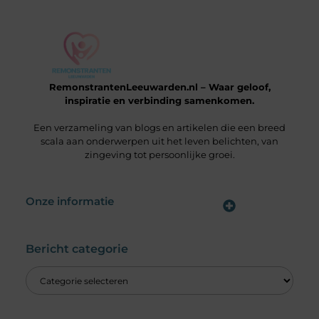
RemonstrantenLeeuwarden.nl – Waar geloof,
inspiratie en verbinding samenkomen.
Een verzameling van blogs en artikelen die een breed
scala aan onderwerpen uit het leven belichten, van
zingeving tot persoonlijke groei.
Onze informatie
Wat is een Linkbuilding Platform & Hoe Pak Jij het Goed Aan?
Verdien Geld met je Website: Alles wat je moet weten om online inkomsten te genereren
Bericht categorie