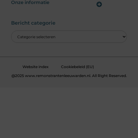
Onze informatie
Wat is een Linkbuilding Platform & Hoe Pak Jij het Goed Aan?
Verdien Geld met je Website: Alles wat je moet weten om online inkomsten te genereren
Bericht categorie
Website index
Cookiebeleid (EU)
@2025 www.remonstrantenleeuwarden.nl. All Right Reserved.