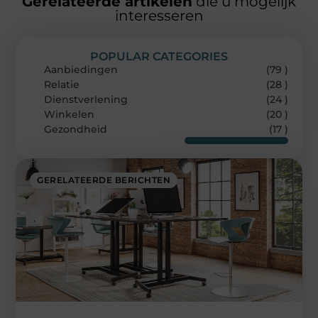
Gerelateerde artikelen
die u mogelijk
interesseren
POPULAR CATEGORIES
Aanbiedingen
(79 )
Relatie
(28 )
Dienstverlening
(24 )
Winkelen
(20 )
Gezondheid
(17 )
GERELATEERDE BERICHTEN