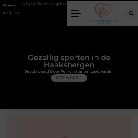
in Twente regelen
Wat zero-click search betekent voor de toekomst v
Nieuwe
artikelen
Gezellig sporten in de
Haaksbergen
Gepubliceerd Door Remonstranten Leeuwarden
GEZONDHEID