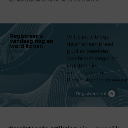
Registreer u
Wil jij jouw blogs
vandaag nog en
delen en een breed
word lid van
ons
platform
publiek bereiken?
Wacht niet langer en
registreer je
vandaag nog op
Remonstrantenleeuward
Registreer nu!