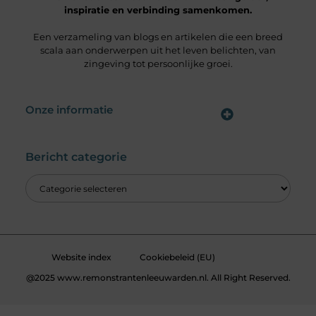
inspiratie en verbinding samenkomen.
Een verzameling van blogs en artikelen die een breed
scala aan onderwerpen uit het leven belichten, van
zingeving tot persoonlijke groei.
Onze informatie
Wat is een Linkbuilding Platform & Hoe Pak Jij het Goed Aan?
Verdien Geld met je Website: Alles wat je moet weten om online inkomsten te genereren
Bericht categorie
Website index
Cookiebeleid (EU)
@2025 www.remonstrantenleeuwarden.nl. All Right Reserved.