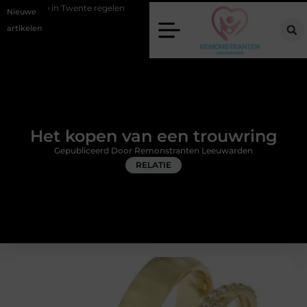
wente regelen
Wat zero-click search betekent voor de toekomst van o
Nieuwe
artikelen
Het kopen van een trouwring
Gepubliceerd Door Remonstranten Leeuwarden
RELATIE