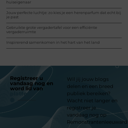
huiseigenaar
Jouw perfecte luchtje: zo kies je een herenparfum dat echt bij
je past
Gebruikte grote vergadertafel voor een efficiënte
vergaderruimte
Inspirerend samenkomen in het hart van het land
Registreer u
Wil jij jouw blogs
vandaag nog en
delen en een breed
word lid van
ons
platform
publiek bereiken?
Wacht niet langer en
registreer je
vandaag nog op
Remonstrantenleeuward