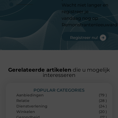
Wacht niet langer en
registreer je
vandaag nog op
Remonstrantenleeuward
Registreer nu!
Gerelateerde artikelen
die u mogelijk
interesseren
POPULAR CATEGORIES
Aanbiedingen
(79 )
Relatie
(28 )
Dienstverlening
(24 )
Winkelen
(20 )
Gezondheid
(17 )