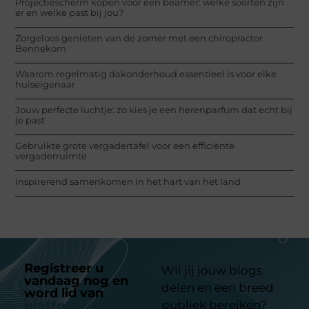
Projectiescherm kopen voor een beamer: welke soorten zijn
er en welke past bij jou?
Zorgeloos genieten van de zomer met een chiropractor
Bennekom
Waarom regelmatig dakonderhoud essentieel is voor elke
huiseigenaar
Jouw perfecte luchtje: zo kies je een herenparfum dat echt bij
je past
Gebruikte grote vergadertafel voor een efficiënte
vergaderruimte
Inspirerend samenkomen in het hart van het land
Registreer u
Wil jij jouw blogs
vandaag nog en
delen en een breed
word lid van
ons
platform
publiek bereiken?