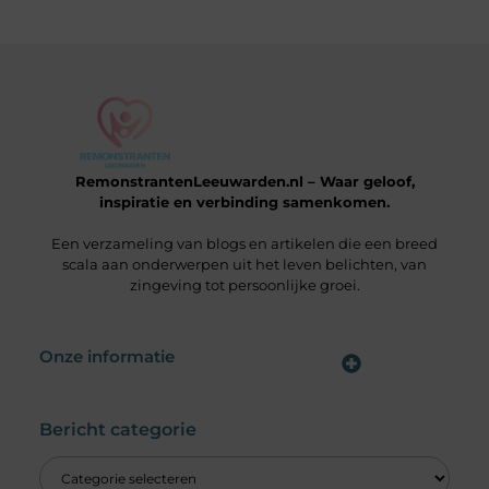
RemonstrantenLeeuwarden.nl – Waar geloof,
inspiratie en verbinding samenkomen.
Een verzameling van blogs en artikelen die een breed
scala aan onderwerpen uit het leven belichten, van
zingeving tot persoonlijke groei.
Onze informatie
Wat is een Linkbuilding Platform & Hoe Pak Jij het Goed Aan?
Verdien Geld met je Website: Alles wat je moet weten om online inkomsten te genereren
Bericht categorie