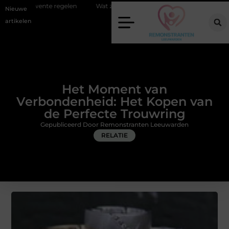
elen
Wat zero-click search betekent voor de toekomst van online zich
Nieuwe
artikelen
Het Moment van
Verbondenheid: Het Kopen van
de Perfecte Trouwring
Gepubliceerd Door Remonstranten Leeuwarden
RELATIE