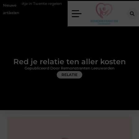
 Twente regelen
Wat zero-click search betekent voor de toekomst van
Nieuwe
artikelen
Red je relatie ten aller kosten
Gepubliceerd Door Remonstranten Leeuwarden
RELATIE