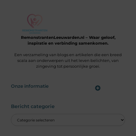
RemonstrantenLeeuwarden.nl – Waar geloof,
inspiratie en verbinding samenkomen.
Een verzameling van blogs en artikelen die een breed
scala aan onderwerpen uit het leven belichten, van
zingeving tot persoonlijke groei.
Onze informatie
Wat is een Linkbuilding Platform & Hoe Pak Jij het Goed Aan?
Verdien Geld met je Website: Alles wat je moet weten om online inkomsten te genereren
Bericht categorie