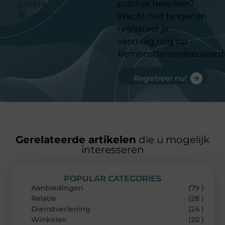
platform
publiek bereiken?
Wacht niet langer en
registreer je
vandaag nog op
Remonstrantenleeuward
Registreer nu!
Gerelateerde artikelen
die u mogelijk
interesseren
POPULAR CATEGORIES
Aanbiedingen
(79 )
Relatie
(28 )
Dienstverlening
(24 )
Winkelen
(20 )