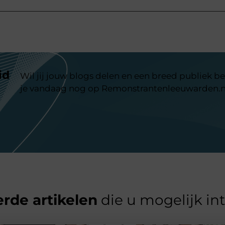
id
Wil jij jouw blogs delen en een breed publiek be
je vandaag nog op Remonstrantenleeuwarden.n
rde artikelen
die u mogelijk in