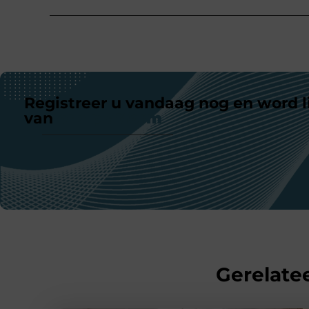
Registreer u vandaag nog en word l
van
ons platform
Gerelatee