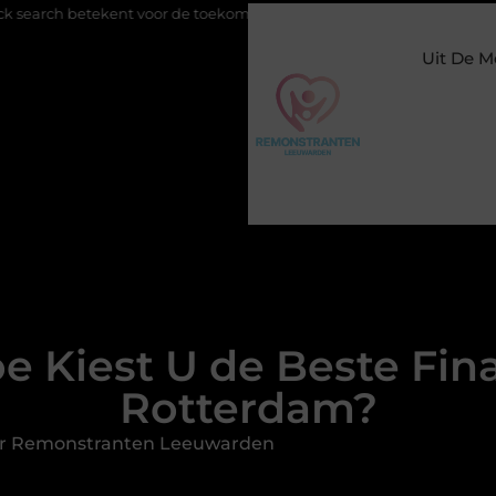
oor de toekomst van online zichtbaarheid
Buitengesloten in Am
Uit De M
e Kiest U de Beste Fina
Rotterdam?
or Remonstranten Leeuwarden