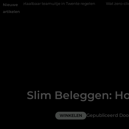
 teamuitje in Twente regelen
Wat zero-click search betekent v
Nieuwe
artikelen
Slim Beleggen: Ho
Gepubliceerd Do
WINKELEN