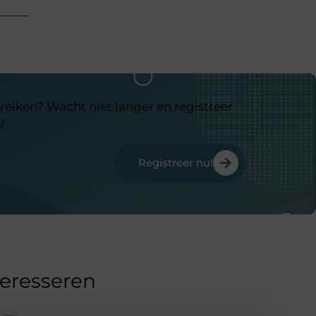
reiken? Wacht niet langer en registreer
l
Registreer nu!
teresseren