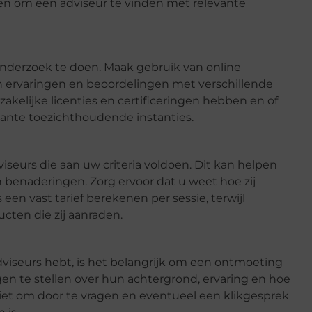
pen om een adviseur te vinden met relevante
 onderzoek te doen. Maak gebruik van online
hun ervaringen en beoordelingen met verschillende
dzakelijke licenties en certificeringen hebben en of
evante toezichthoudende instanties.
iseurs die aan uw criteria voldoen. Dit kan helpen
n benaderingen. Zorg ervoor dat u weet hoe zij
en vast tarief berekenen per sessie, terwijl
ten die zij aanraden.
viseurs hebt, is het belangrijk om een ontmoeting
en te stellen over hun achtergrond, ervaring en hoe
iet om door te vragen en eventueel een klikgesprek