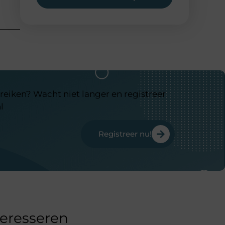
reiken? Wacht niet langer en registreer
l
Registreer nu!
teresseren