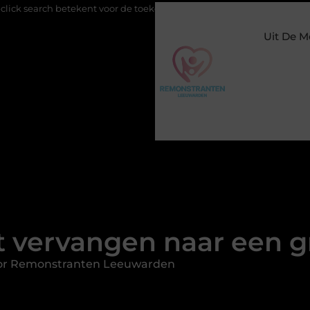
ent voor de toekomst van online zichtbaarheid
Buitengesloten 
Uit De M
 vervangen naar een 
or Remonstranten Leeuwarden