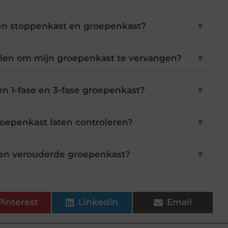
een stoppenkast en groepenkast?
▼
elen om mijn groepenkast te vervangen?
▼
een 1-fase en 3-fase groepenkast?
▼
oepenkast laten controleren?
▼
 een verouderde groepenkast?
▼
Pinterest
LinkedIn
Email