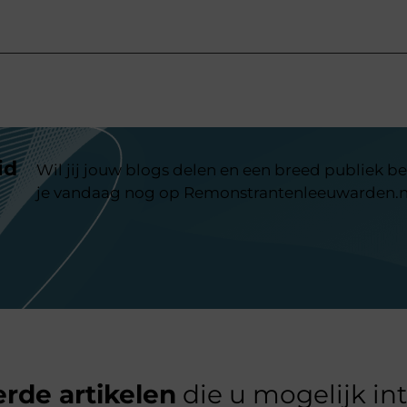
id
Wil jij jouw blogs delen en een breed publiek be
je vandaag nog op Remonstrantenleeuwarden.n
rde artikelen
die u mogelijk in