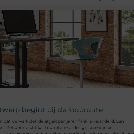
erp begint bij de looproute
t de werkplek de afgelopen jaren flink is veranderd. Een
s. Met doordacht kantoorinterieur design creëer je een
samenwerken en herstellen van prikkels. Hieronder vind je een