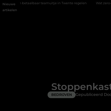
lbaar teamuitje in Twente regelen
Wat zero-click search betek
Nieuwe
artikelen
Stoppenkast
Gepubliceerd Do
BEDRIJVEN