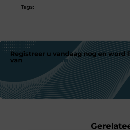
Tags:
Registreer u vandaag nog en word l
van
ons platform
Gerelatee