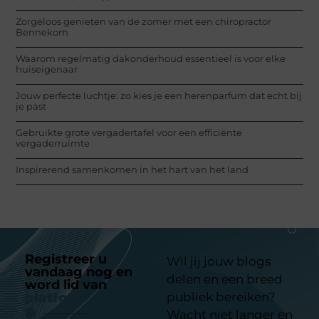
Zorgeloos genieten van de zomer met een chiropractor
Bennekom
Waarom regelmatig dakonderhoud essentieel is voor elke
huiseigenaar
Jouw perfecte luchtje: zo kies je een herenparfum dat echt bij
je past
Gebruikte grote vergadertafel voor een efficiënte
vergaderruimte
Inspirerend samenkomen in het hart van het land
Registreer u
Wil jij jouw blogs
vandaag nog en
delen en een breed
word lid van
ons
platform
publiek bereiken?
Wacht niet langer en