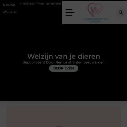
itje in Twente regelen
Wat zero-click search betekent voor de toeko
Nieuwe
artikelen
Welzijn van je dieren
Gepubliceerd Door Remonstranten Leeuwarden
BEDRIJVEN