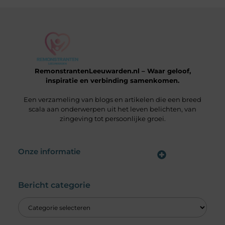
RemonstrantenLeeuwarden.nl – Waar geloof,
inspiratie en verbinding samenkomen.
Een verzameling van blogs en artikelen die een breed
scala aan onderwerpen uit het leven belichten, van
zingeving tot persoonlijke groei.
Onze informatie
Wat is een Linkbuilding Platform & Hoe Pak Jij het Goed Aan?
Verdien Geld met je Website: Alles wat je moet weten om online inkomsten te genereren
Bericht categorie