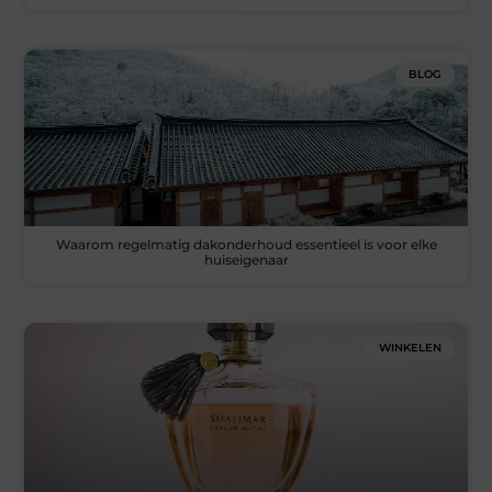
BLOG
Waarom regelmatig dakonderhoud essentieel is voor elke
huiseigenaar
WINKELEN