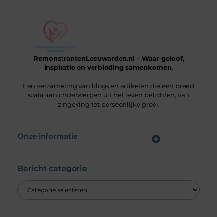
RemonstrantenLeeuwarden.nl – Waar geloof,
inspiratie en verbinding samenkomen.
Een verzameling van blogs en artikelen die een breed
scala aan onderwerpen uit het leven belichten, van
zingeving tot persoonlijke groei.
Onze informatie
Wat is een Linkbuilding Platform & Hoe Pak Jij het Goed Aan?
Verdien Geld met je Website: Alles wat je moet weten om online inkomsten te genereren
Bericht categorie