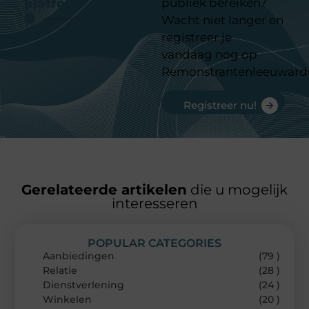
platform
publiek bereiken?
Wacht niet langer en
registreer je
vandaag nog op
Remonstrantenleeuward
Registreer nu!
Gerelateerde artikelen
die u mogelijk
interesseren
POPULAR CATEGORIES
Aanbiedingen
(79 )
Relatie
(28 )
Dienstverlening
(24 )
Winkelen
(20 )