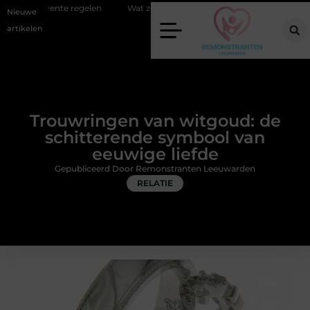
gelen
Wat zero-click search betekent voor de toekomst van online zic
Nieuwe
artikelen
Trouwringen van witgoud: de
schitterende symbool van
eeuwige liefde
Gepubliceerd Door Remonstranten Leeuwarden
RELATIE