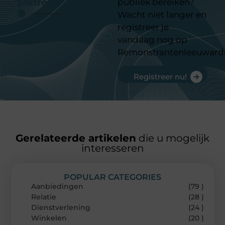
platform
publiek bereiken?
Wacht niet langer en
registreer je
vandaag nog op
Remonstrantenleeuward
Registreer nu!
Gerelateerde artikelen
die u mogelijk
interesseren
POPULAR CATEGORIES
Aanbiedingen
(79 )
Relatie
(28 )
Dienstverlening
(24 )
Winkelen
(20 )