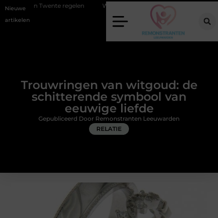
 regelen
Wat zero-click search betekent voor de toekomst van online
Nieuwe
artikelen
Trouwringen van witgoud: de
schitterende symbool van
eeuwige liefde
Gepubliceerd Door Remonstranten Leeuwarden
RELATIE