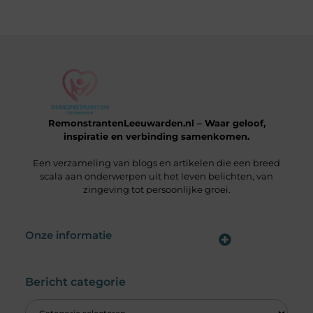
RemonstrantenLeeuwarden.nl – Waar geloof,
inspiratie en verbinding samenkomen.
Een verzameling van blogs en artikelen die een breed
scala aan onderwerpen uit het leven belichten, van
zingeving tot persoonlijke groei.
Onze informatie
Wat is een Linkbuilding Platform & Hoe Pak Jij het Goed Aan?
Verdien Geld met je Website: Alles wat je moet weten om online inkomsten te genereren
Bericht categorie