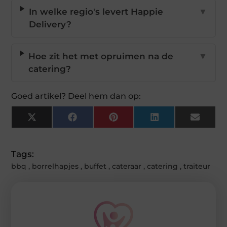
In welke regio's levert Happie
▼
Delivery?
Hoe zit het met opruimen na de
▼
catering?
Goed artikel? Deel hem dan op:
X
Facebook
Pinterest
LinkedIn
Email
(Twitter)
Tags:
bbq
,
borrelhapjes
,
buffet
,
cateraar
,
catering
,
traiteur