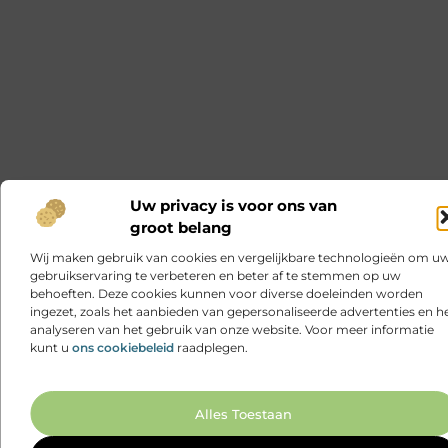
Uw privacy is voor ons van
groot belang
Wij maken gebruik van cookies en vergelijkbare technologieën om u
gebruikservaring te verbeteren en beter af te stemmen op uw
behoeften. Deze cookies kunnen voor diverse doeleinden worden
ingezet, zoals het aanbieden van gepersonaliseerde advertenties en h
analyseren van het gebruik van onze website. Voor meer informatie
kunt u
ons cookiebeleid
raadplegen.
Ga N
Alles Toestaan