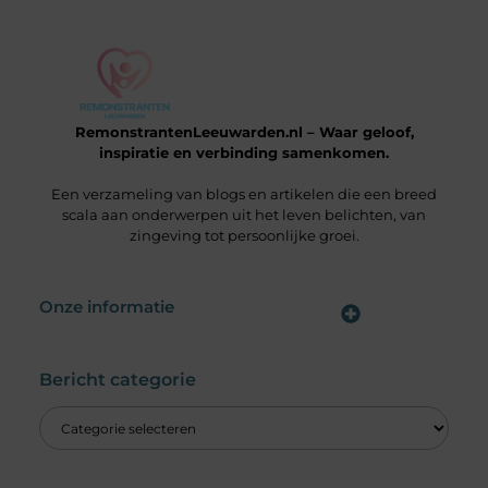
RemonstrantenLeeuwarden.nl – Waar geloof,
inspiratie en verbinding samenkomen.
Een verzameling van blogs en artikelen die een breed
scala aan onderwerpen uit het leven belichten, van
zingeving tot persoonlijke groei.
Onze informatie
Wat is een Linkbuilding Platform & Hoe Pak Jij het Goed Aan?
Verdien Geld met je Website: Alles wat je moet weten om online inkomsten te genereren
Bericht categorie