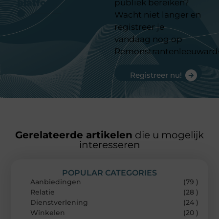
platform
publiek bereiken?
Wacht niet langer en
registreer je
vandaag nog op
Remonstrantenleeuward
Registreer nu!
Gerelateerde artikelen
die u mogelijk
interesseren
POPULAR CATEGORIES
Aanbiedingen
(79 )
Relatie
(28 )
Dienstverlening
(24 )
Winkelen
(20 )