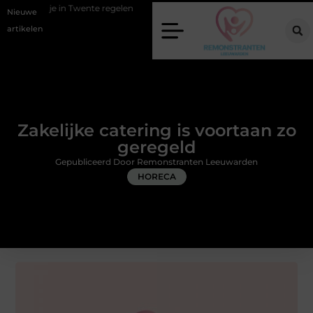
wente regelen
Wat zero-click search betekent voor de toekomst van o
Nieuwe
artikelen
Zakelijke catering is voortaan zo
geregeld
Gepubliceerd Door Remonstranten Leeuwarden
HORECA