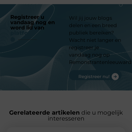
Registreer u
Wil jij jouw blogs
vandaag nog en
delen en een breed
word lid van
ons
platform
publiek bereiken?
Wacht niet langer en
registreer je
vandaag nog op
Remonstrantenleeuward
Registreer nu!
Gerelateerde artikelen
die u mogelijk
interesseren