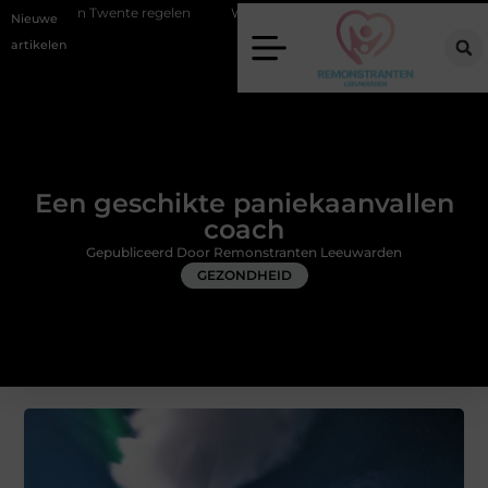
te regelen
Wat zero-click search betekent voor de toekomst van onlin
Nieuwe
artikelen
Een geschikte paniekaanvallen
coach
Gepubliceerd Door Remonstranten Leeuwarden
GEZONDHEID