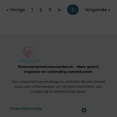
« Vorige
1
2
3
4
5
Volgende »
RemonstrantenLeeuwarden.nl – Waar geloof,
inspiratie en verbinding samenkomen.
Een verzameling van blogs en artikelen die een breed
scala aan onderwerpen uit het leven belichten, van
zingeving tot persoonlijke groei.
Onze informatie
Wat is een Linkbuilding Platform & Hoe Pak Jij het Goed Aan?
Verdien Geld met je Website: Alles wat je moet weten om online inkomsten te genereren