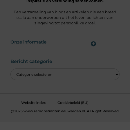
inspiratie en verbinding samenkomen.
Een verzameling van blogs en artikelen die een breed
scala aan onderwerpen uit het leven belichten, van
zingeving tot persoonlijke groei.
Onze informatie
Wat is een Linkbuilding Platform & Hoe Pak Jij het Goed Aan?
Verdien Geld met je Website: Alles wat je moet weten om online inkomsten te genereren
Bericht categorie
Website index
Cookiebeleid (EU)
@2025 www.remonstrantenleeuwarden.nl. All Right Reserved.