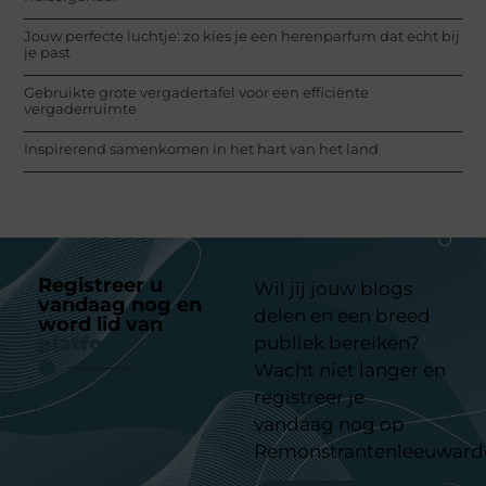
Jouw perfecte luchtje: zo kies je een herenparfum dat echt bij
je past
Gebruikte grote vergadertafel voor een efficiënte
vergaderruimte
Inspirerend samenkomen in het hart van het land
Registreer u
Wil jij jouw blogs
vandaag nog en
delen en een breed
word lid van
ons
platform
publiek bereiken?
Wacht niet langer en
registreer je
vandaag nog op
Remonstrantenleeuward