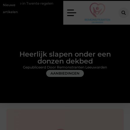
 Twente regelen
Wat zero-click search betekent voor de toekomst van
Nieuwe
artikelen
Heerlijk slapen onder een
donzen dekbed
Gepubliceerd Door Remonstranten Leeuwarden
AANBIEDINGEN