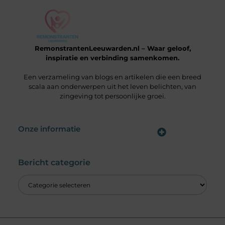
RemonstrantenLeeuwarden.nl – Waar geloof,
inspiratie en verbinding samenkomen.
Een verzameling van blogs en artikelen die een breed
scala aan onderwerpen uit het leven belichten, van
zingeving tot persoonlijke groei.
Onze informatie
Wat is een Linkbuilding Platform & Hoe Pak Jij het Goed Aan?
Verdien Geld met je Website: Alles wat je moet weten om online inkomsten te genereren
Bericht categorie