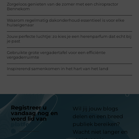
Zorgeloos genieten van de zomer met een chiropractor
Bennekom
Waarom regelmatig dakonderhoud essentieel is voor elke
huiseigenaar
Jouw perfecte luchtje: zo kies je een herenparfum dat echt bij
je past
Gebruikte grote vergadertafel voor een efficiënte
vergaderruimte
Inspirerend samenkomen in het hart van het land
Registreer u
Wil jij jouw blogs
vandaag nog en
delen en een breed
word lid van
ons
platform
publiek bereiken?
Wacht niet langer en