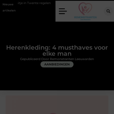
Twente regelen
Wat zero-click search betekent voor de toekomst van o
Nieuwe
artikelen
Herenkleding: 4 musthaves voor
elke man
Gepubliceerd Door Remonstranten Leeuwarden
AANBIEDINGEN