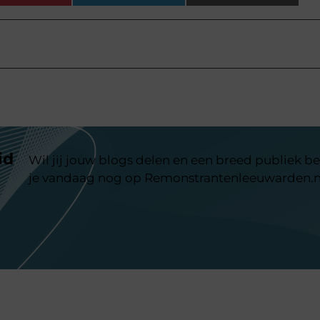
id
Wil jij jouw blogs delen en een breed publiek be
je vandaag nog op Remonstrantenleeuwarden.n