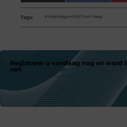
Kinderdagverblijf Den Haag
Tags:
Registreer u vandaag nog en word l
van
ons platform