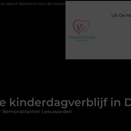
oor de toekomst van online zichtbaarheid
Buitengesloten in Am
Uit De M
e kinderdagverblijf in
or Remonstranten Leeuwarden