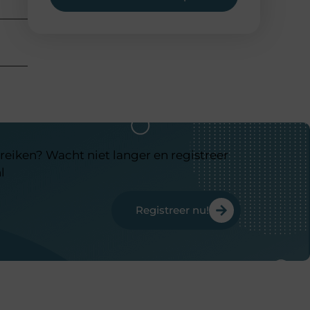
reiken? Wacht niet langer en registreer
l
Registreer nu!