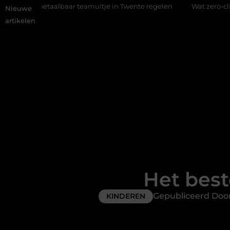
 teamuitje in Twente regelen
Wat zero-click search betekent v
Nieuwe
artikelen
Het best
Gepubliceerd Do
KINDEREN