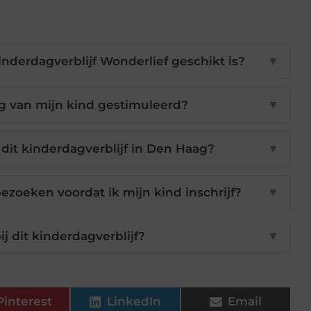
inderdagverblijf Wonderlief geschikt is?
▼
g van mijn kind gestimuleerd?
▼
dit kinderdagverblijf in Den Haag?
▼
bezoeken voordat ik mijn kind inschrijf?
▼
ij dit kinderdagverblijf?
▼
Pinterest
LinkedIn
Email