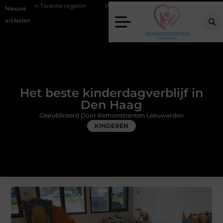
te regelen
Wat zero-click search betekent voor de toekomst van onlin
Nieuwe
artikelen
Het beste kinderdagverblijf in
Den Haag
Gepubliceerd Door Remonstranten Leeuwarden
KINDEREN