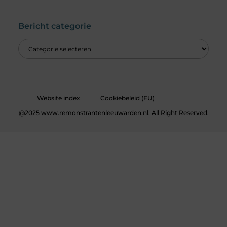
Wat is een Linkbuilding Platform & Hoe Pak Jij het Goed Aan?
Verdien Geld met je Website: Alles wat je moet weten om online inkomsten te genereren
Bericht categorie
Website index
Cookiebeleid (EU)
@2025 www.remonstrantenleeuwarden.nl. All Right Reserved.