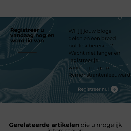
Registreer u
Wil jij jouw blogs
vandaag nog en
delen en een breed
word lid van
ons
platform
publiek bereiken?
Wacht niet langer en
registreer je
vandaag nog op
Remonstrantenleeuward
Registreer nu!
Gerelateerde artikelen
die u mogelijk
interesseren