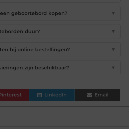
e een geboortebord kopen?
▼
rteborden duur?
▼
en bij online bestellingen?
▼
ieringen zijn beschikbaar?
▼
Pinterest
LinkedIn
Email