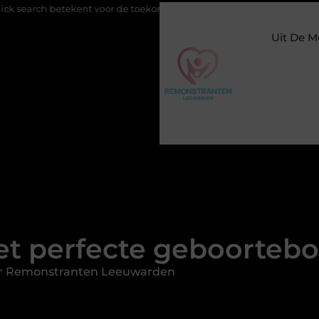
voor de toekomst van online zichtbaarheid
Buitengesloten in A
Uit De M
et perfecte geboortebo
or Remonstranten Leeuwarden