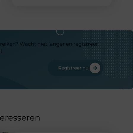
reiken? Wacht niet langer en registreer
l
Registreer nu!
teresseren