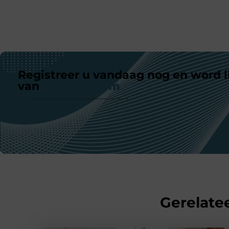
Registreer u vandaag nog en word l
van
ons platform
Gerelatee