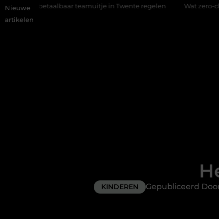
r teamuitje in Twente regelen
Wat zero-click search betekent 
Nieuwe
artikelen
H
Gepubliceerd Do
KINDEREN