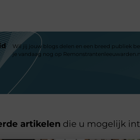
id
Wil jij jouw blogs delen en een breed publiek be
je vandaag nog op Remonstrantenleeuwarden.n
rde artikelen
die u mogelijk in