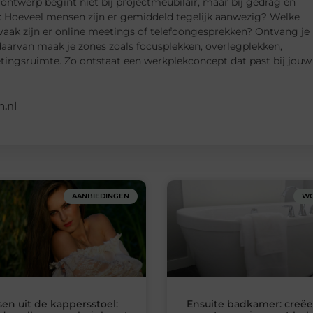
ontwerp begint niet bij projectmeubilair, maar bij gedrag en
en: Hoeveel mensen zijn er gemiddeld tegelijk aanwezig? Welke
vaak zijn er online meetings of telefoongesprekken? Ontvang je
 daarvan maak je zones zoals focusplekken, overlegplekken,
etingsruimte. Zo ontstaat een werkplekconcept dat past bij jouw
.nl
AANBIEDINGEN
WO
sen uit de kappersstoel:
Ensuite badkamer: creëe