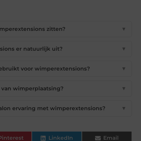
imperextensions zitten?
▼
ons er natuurlijk uit?
▼
bruikt voor wimperextensions?
▼
k van wimperplaatsing?
▼
alon ervaring met wimperextensions?
▼
Pinterest
LinkedIn
Email