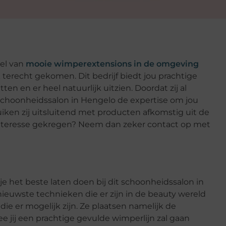
del van
mooie wimperextensions in de omgeving
k terecht gekomen. Dit bedrijf biedt jou prachtige
ten en er heel natuurlijk uitzien. Doordat zij al
t schoonheidssalon in Hengelo de expertise om jou
iken zij uitsluitend met producten afkomstig uit de
al interesse gekregen? Neem dan zeker contact op met
e het beste laten doen bij dit schoonheidssalon in
ieuwste technieken die er zijn in de beauty wereld
ie er mogelijk zijn. Ze plaatsen namelijk de
e jij een prachtige gevulde wimperlijn zal gaan