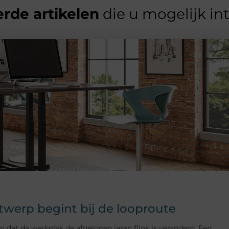
rde artikelen
die u mogelijk in
erp begint bij de looproute
t de werkplek de afgelopen jaren flink is veranderd. Een