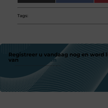
Tags:
Registreer u vandaag nog en word l
van
ons platform