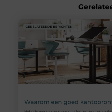
Gerelatee
GERELATEERDE BERICHTEN
Waarom een goed kantoorontw
Hybride werken en meer overlegmomenten maken da