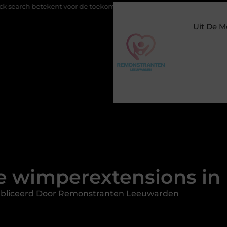
t voor de toekomst van online zichtbaarheid
Buitengesloten in
Uit De M
e wimperextensions in
bliceerd Door Remonstranten Leeuwarden