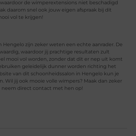
er waardoor de wimperextensions niet beschadigd
k daarom snel ook jouw eigen afspraak bij dit
oi vol te krijgen!
 Hengelo zijn zeker weten een echte aanrader. De
waardig, waardoor jij prachtige resultaten zult
el mooi vol worden, zonder dat dit er nep uit komt
ebruiken geleidelijk dunner worden richting het
website van dit schoonheidssalon in Hengelo kun je
n. Wil jij ook mooie volle wimpers? Maak dan zeker
n neem direct contact met hen op!