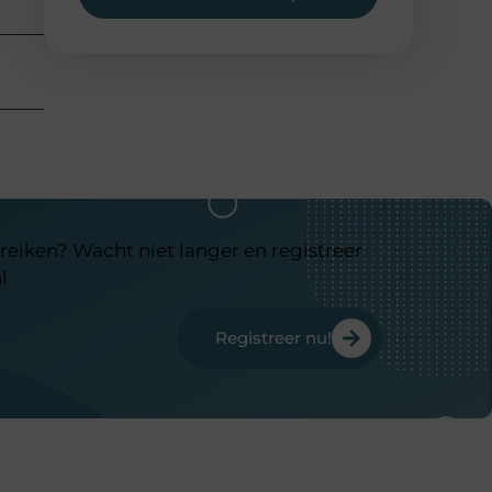
reiken? Wacht niet langer en registreer
l
Registreer nu!