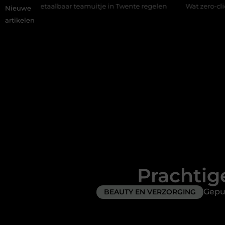
aar teamuitje in Twente regelen
Wat zero-click search beteken
Nieuwe
artikelen
Prachtig
Gepu
BEAUTY EN VERZORGING