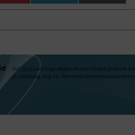
id
Wil jij jouw blogs delen en een breed publiek be
je vandaag nog op Remonstrantenleeuwarden.n