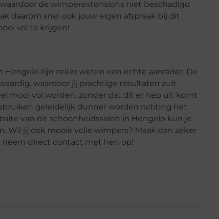
er waardoor de wimperextensions niet beschadigd
k daarom snel ook jouw eigen afspraak bij dit
oi vol te krijgen!
 Hengelo zijn zeker weten een echte aanrader. De
waardig, waardoor jij prachtige resultaten zult
el mooi vol worden, zonder dat dit er nep uit komt
ebruiken geleidelijk dunner worden richting het
website van dit schoonheidssalon in Hengelo kun je
n. Wil jij ook mooie volle wimpers? Maak dan zeker
n neem direct contact met hen op!