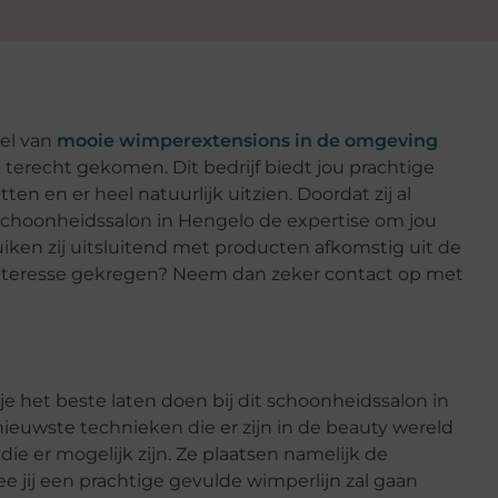
del van
mooie wimperextensions in de omgeving
k terecht gekomen. Dit bedrijf biedt jou prachtige
ten en er heel natuurlijk uitzien. Doordat zij al
t schoonheidssalon in Hengelo de expertise om jou
iken zij uitsluitend met producten afkomstig uit de
al interesse gekregen? Neem dan zeker contact op met
e het beste laten doen bij dit schoonheidssalon in
ieuwste technieken die er zijn in de beauty wereld
ie er mogelijk zijn. Ze plaatsen namelijk de
e jij een prachtige gevulde wimperlijn zal gaan