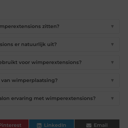
imperextensions zitten?
▼
ons er natuurlijk uit?
▼
bruikt voor wimperextensions?
▼
k van wimperplaatsing?
▼
alon ervaring met wimperextensions?
▼
Pinterest
LinkedIn
Email