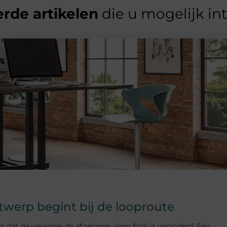
rde artikelen
die u mogelijk in
erp begint bij de looproute
t de werkplek de afgelopen jaren flink is veranderd. Een