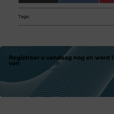
Tags:
Registreer u vandaag nog en word l
van
ons platform