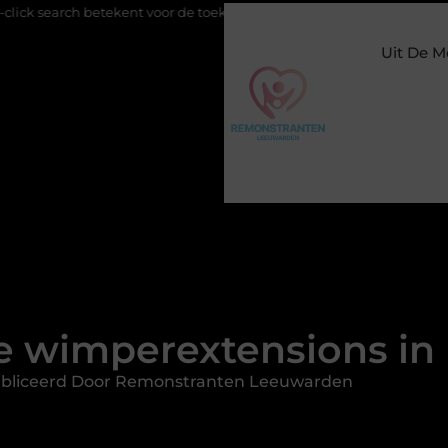
kent voor de toekomst van online zichtbaarheid
Buitengesloten 
Uit De M
e wimperextensions in
bliceerd Door Remonstranten Leeuwarden