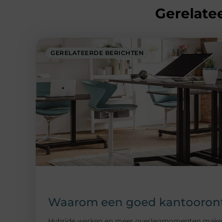
Gerelatee
GERELATEERDE BERICHTEN
Waarom een goed kantoorontw
Hybride werken en meer overlegmomenten maken da