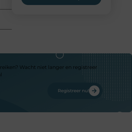
reiken? Wacht niet langer en registreer
l
Registreer nu!