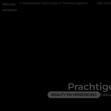
lbaar teamuitje in Twente regelen
Wat zero-click search bete
Nieuwe
artikelen
Prachtig
Gepu
BEAUTY EN VERZORGING