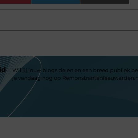
id
Wil jij jouw blogs delen en een breed publiek be
je vandaag nog op Remonstrantenleeuwarden.n