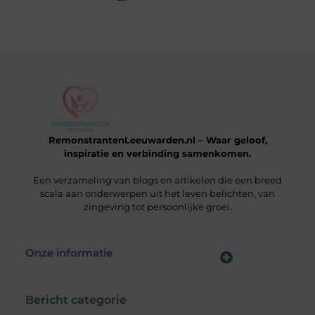
RemonstrantenLeeuwarden.nl – Waar geloof,
inspiratie en verbinding samenkomen.
Een verzameling van blogs en artikelen die een breed
scala aan onderwerpen uit het leven belichten, van
zingeving tot persoonlijke groei.
Onze informatie
Wat is een Linkbuilding Platform & Hoe Pak Jij het Goed Aan?
Verdien Geld met je Website: Alles wat je moet weten om online inkomsten te genereren
Bericht categorie