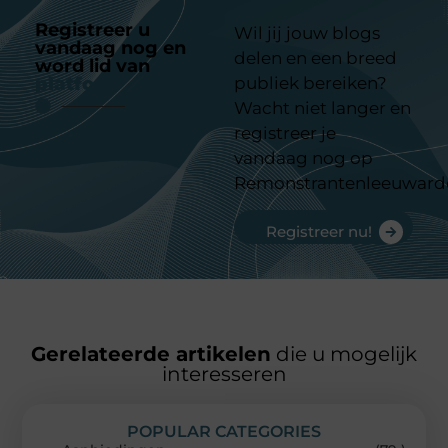
Registreer u
Wil jij jouw blogs
vandaag nog en
delen en een breed
word lid van
ons
platform
publiek bereiken?
Wacht niet langer en
registreer je
vandaag nog op
Remonstrantenleeuward
Registreer nu!
Gerelateerde artikelen
die u mogelijk
interesseren
POPULAR CATEGORIES