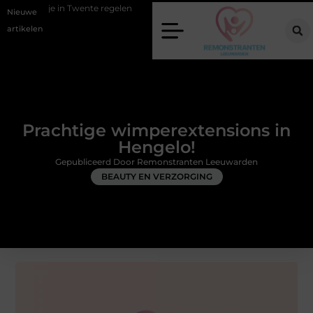
wente regelen
Wat zero-click search betekent voor de toekomst van o
Nieuwe
artikelen
Prachtige wimperextensions in
Hengelo!
Gepubliceerd Door Remonstranten Leeuwarden
BEAUTY EN VERZORGING