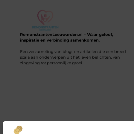
RemonstrantenLeeuwarden.nl – Waar geloof,
inspiratie en verbinding samenkomen.
Een verzameling van blogs en artikelen die een breed
scala aan onderwerpen uit het leven belichten, van
zingeving tot persoonlijke groei.