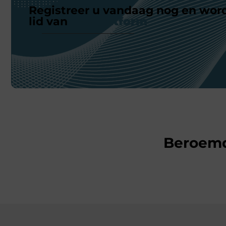
Registreer u vandaag nog en wor
lid van
ons platform
Beroem