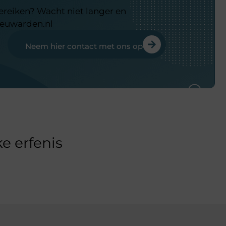
bereiken? Wacht niet langer en
eeuwarden.nl
Neem hier contact met ons op
e erfenis