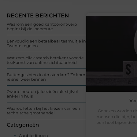
RECENTE BERICHTEN
Waarom een goed kantoorontwerp
begint bij de looproute
Eenvoudig een betaalbaar teamuitje in
Twente regelen
Wat zero-click search betekent voor de
toekomst van online zichtbaarheid
Buitengesloten in Amsterdam? Zo kom
je snel weer binnen
Zwarte houten jaloezieën als stijlvol
anker in huis
Ver
Waarop letten bij het kiezen van een
Genezen worden doo
technische groothandel
mensen die pijn, bo
een heel bijzonder
Categorieën
Aanbiedingen