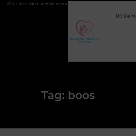
zero-click search betekent voor de toekomst van online zichtbaarhei
Uit De M
Tag: boos