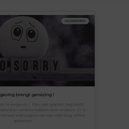
GEZONDHEID
geving brengt genezing !
r te vergeven ! Een zeer goeden dag beste
osheid en verdriet hebben door anderen. Er is
e nieuwe web pagina van een web blog online
gekomen.