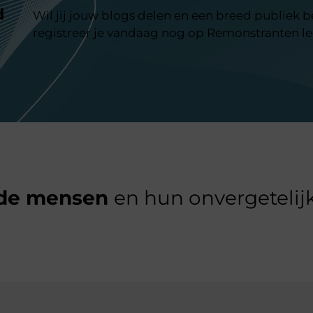
d
Wil jij jouw blogs delen en een breed publiek 
registreer je vandaag nog op Remonstranten l
de mensen
en hun onvergetelijk