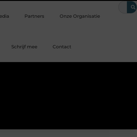
d
Buitengesloten in Amsterdam? Zo kom je snel weer binnen
edia
Partners
Onze Organisatie
Schrijf mee
Contact