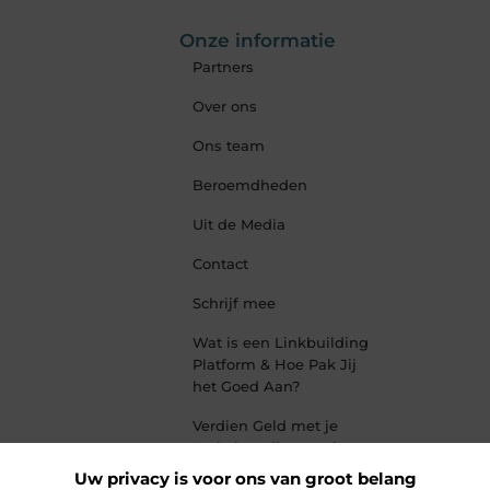
Onze informatie
Partners
Over ons
Ons team
Beroemdheden
Uit de Media
Contact
Schrijf mee
Wat is een Linkbuilding
Platform & Hoe Pak Jij
het Goed Aan?
Verdien Geld met je
Website: Alles wat je
moet weten om online
Uw privacy is voor ons van groot belang