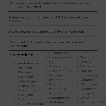
Wat zero-click search betekent voor de toekomst van
online zichtbaarheid
Buitengesloten in Amsterdam? Zo kom je snel weer
binnen
Zwarte houten jaloezieën als stijlvol anker in huis
Waarop letten bij het kiezen van een technische
groothandel
Gezondheid
Sport
Categorieën
Hobby en vrije
Telefonie
tijd
Testing
Aanbiedingen
Horeca
Toerisme
Auto's en
Huishoudelijk
Tuin en
Motoren
Industrie
buitenleven
Banen en
Internet
Vakantie
opleidingen
Internet
Verbouwen
Beauty en
marketing
Vervoer en
verzorging
Kinderen
transport
Bedrijven
Management
Winkelen
Blog
Marketing
Woning en Tuin
Dienstverlening