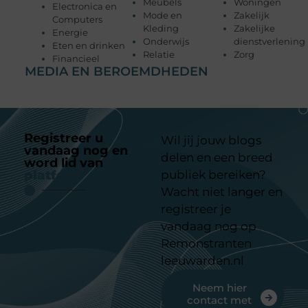
Meubels
Woningen
Electronica en
Mode en
Zakelijk
Computers
Kleding
Zakelijke
Energie
Onderwijs
dienstverlening
Eten en drinken
Relatie
Zorg
Financieel
MEDIA EN BEROEMDHEDEN
Registreer u
Wil jij jouw blogs
vandaag nog en
delen en een breed
word lid van
ons
platform
publiek bereiken?
Wacht niet langer en
registreer je
vandaag nog op
Remonstranten
leeuwarden.nl
Neem hier
contact met