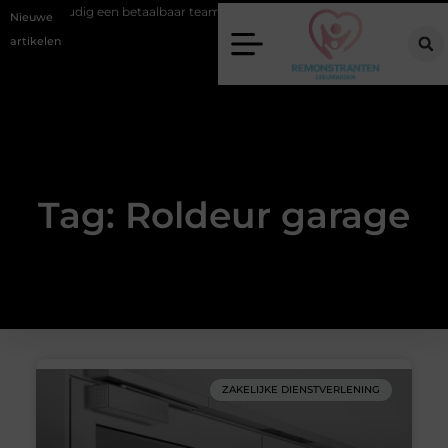
Eenvoudig een betaalbaar teamuitje in Twente regelen
Wat zero-cl
Nieuwe
artikelen
Tag: Roldeur garage
ZAKELIJKE DIENSTVERLENING