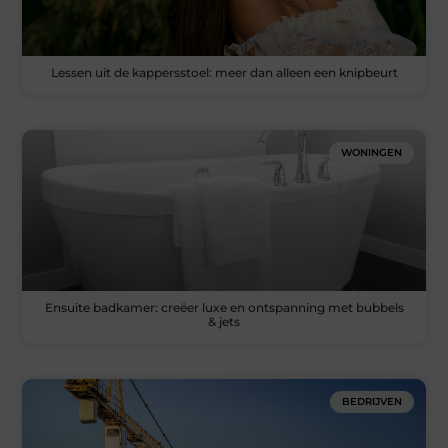
Lessen uit de kappersstoel: meer dan alleen een knipbeurt
WONINGEN
Ensuite badkamer: creëer luxe en ontspanning met bubbels
& jets
BEDRIJVEN