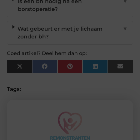
Is een bh nodig na een
▼
borstoperatie?
Wat gebeurt er met je lichaam
▼
zonder bh?
Goed artikel? Deel hem dan op:
X
Facebook
Pinterest
LinkedIn
Email
(Twitter)
Tags: