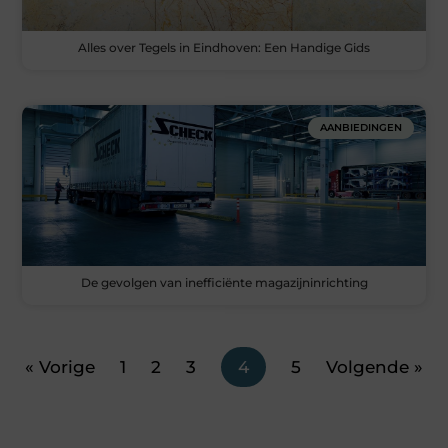
Alles over Tegels in Eindhoven: Een Handige Gids
AANBIEDINGEN
De gevolgen van inefficiënte magazijninrichting
« Vorige
1
2
3
4
5
Volgende »