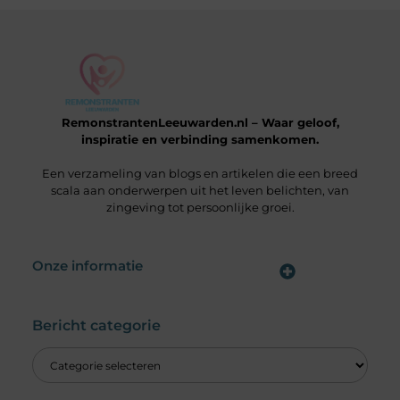
RemonstrantenLeeuwarden.nl – Waar geloof,
inspiratie en verbinding samenkomen.
Een verzameling van blogs en artikelen die een breed
scala aan onderwerpen uit het leven belichten, van
zingeving tot persoonlijke groei.
Onze informatie
Wat is een Linkbuilding Platform & Hoe Pak Jij het Goed Aan?
Verdien Geld met je Website: Alles wat je moet weten om online inkomsten te genereren
Bericht categorie