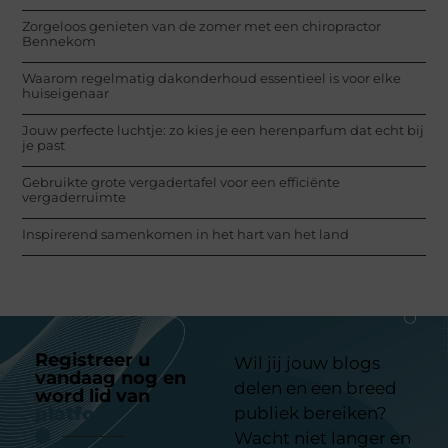
Zorgeloos genieten van de zomer met een chiropractor
Bennekom
Waarom regelmatig dakonderhoud essentieel is voor elke
huiseigenaar
Jouw perfecte luchtje: zo kies je een herenparfum dat echt bij
je past
Gebruikte grote vergadertafel voor een efficiënte
vergaderruimte
Inspirerend samenkomen in het hart van het land
Registreer u
Wil jij jouw blogs
vandaag nog en
delen en een breed
word lid van
ons
platform
publiek bereiken?
Wacht niet langer en