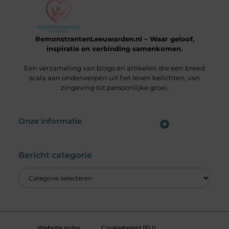
RemonstrantenLeeuwarden.nl – Waar geloof,
inspiratie en verbinding samenkomen.
Een verzameling van blogs en artikelen die een breed
scala aan onderwerpen uit het leven belichten, van
zingeving tot persoonlijke groei.
Onze informatie
Wat is een Linkbuilding Platform & Hoe Pak Jij het Goed Aan?
Verdien Geld met je Website: Alles wat je moet weten om online inkomsten te genereren
Bericht categorie
Website index
Cookiebeleid (EU)