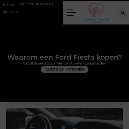
nte regelen
Wat zero-click search betekent voor de toekomst van onl
Nieuwe
artikelen
Waarom een Ford Fiesta kopen?
Gepubliceerd Door Remonstranten Leeuwarden
AUTO'S EN MOTOREN