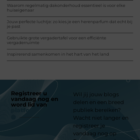
Waarom regelmatig dakonderhoud essentieel is voor elke
huiseigenaar
Jouw perfecte luchtje: zo kies je een herenparfum dat echt bij
je past
Gebruikte grote vergadertafel voor een efficiënte
vergaderruimte
Inspirerend samenkomen in het hart van het land
Registreer u
Wil jij jouw blogs
vandaag nog en
delen en een breed
word lid van
ons
platform
publiek bereiken?
Wacht niet langer en
registreer je
vandaag nog op