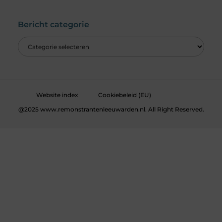
Wat is een Linkbuilding Platform & Hoe Pak Jij het Goed Aan?
Verdien Geld met je Website: Alles wat je moet weten om online inkomsten te genereren
Bericht categorie
Website index
Cookiebeleid (EU)
@2025 www.remonstrantenleeuwarden.nl. All Right Reserved.