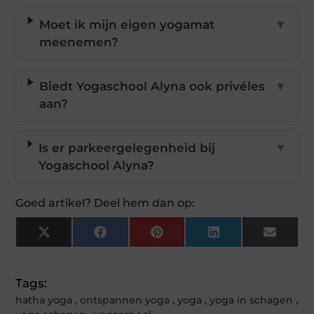
Moet ik mijn eigen yogamat
▼
meenemen?
Biedt Yogaschool Alyna ook privéles
▼
aan?
Is er parkeergelegenheid bij
▼
Yogaschool Alyna?
Goed artikel? Deel hem dan op:
X
Facebook
Pinterest
LinkedIn
Email
(Twitter)
Tags:
hatha yoga
,
ontspannen yoga
,
yoga
,
yoga in schagen
,