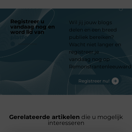
Registreer u
Wil jij jouw blogs
vandaag nog en
delen en een breed
word lid van
ons
platform
publiek bereiken?
Wacht niet langer en
registreer je
vandaag nog op
Remonstrantenleeuward
Registreer nu!
Gerelateerde artikelen
die u mogelijk
interesseren