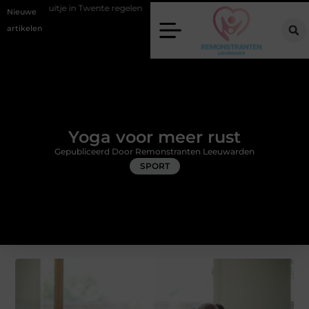
 Twente regelen
Wat zero-click search betekent voor de toekomst van
Nieuwe
artikelen
Yoga voor meer rust
Gepubliceerd Door Remonstranten Leeuwarden
SPORT