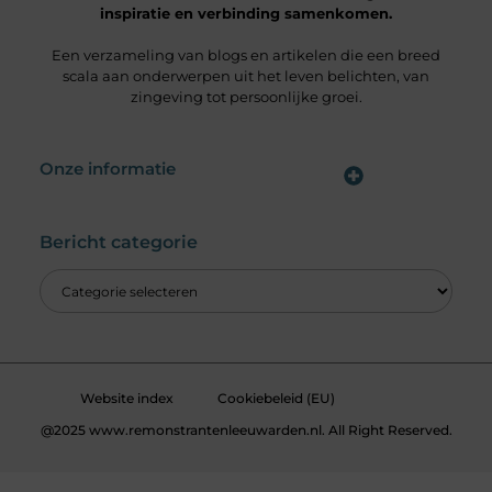
inspiratie en verbinding samenkomen.
Een verzameling van blogs en artikelen die een breed
scala aan onderwerpen uit het leven belichten, van
zingeving tot persoonlijke groei.
Onze informatie
Wat is een Linkbuilding Platform & Hoe Pak Jij het Goed Aan?
Verdien Geld met je Website: Alles wat je moet weten om online inkomsten te genereren
Bericht categorie
Website index
Cookiebeleid (EU)
@2025 www.remonstrantenleeuwarden.nl. All Right Reserved.