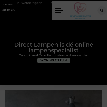
nte regelen
Wat zero-click search betekent voor de toekomst van onl
Nieuwe
artikelen
Direct Lampen is dé online
lampenspecialist
Gepubliceerd Door Remonstranten Leeuwarden
WONING EN TUIN