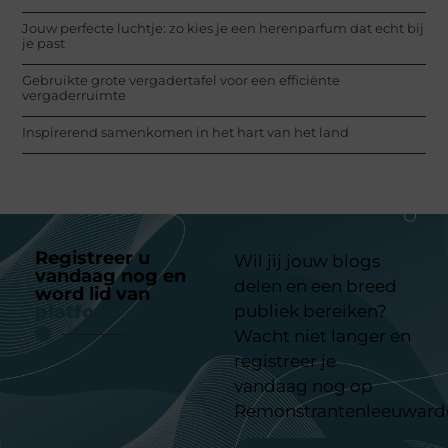
Jouw perfecte luchtje: zo kies je een herenparfum dat echt bij
je past
Gebruikte grote vergadertafel voor een efficiënte
vergaderruimte
Inspirerend samenkomen in het hart van het land
Registreer u
Wil jij jouw blogs
vandaag nog en
delen en een breed
word lid van
ons
platform
publiek bereiken?
Wacht niet langer en
registreer je
vandaag nog op
Remonstrantenleeuward