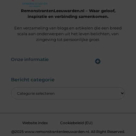
RemonstrantenLeeuwarden.nl – Waar geloof,
inspiratie en verbinding samenkomen.
Een verzameling van blogs en artikelen die een breed
scala aan onderwerpen uit het leven belichten, van
zingeving tot persoonlijke groei.
Onze informatie
Wat is een Linkbuilding Platform & Hoe Pak Jij het Goed Aan?
Verdien Geld met je Website: Alles wat je moet weten om online inkomsten te genereren
Bericht categorie
Website index
Cookiebeleid (EU)
@2025 www.remonstrantenleeuwarden.nl. All Right Reserved.