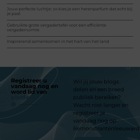
Jouw perfecte luchtje: zo kies je een herenparfum dat echt bij
je past
Gebruikte grote vergadertafel voor een efficiënte
vergaderruimte
Inspirerend samenkomen in het hart van het land
Registreer u
Wil jij jouw blogs
vandaag nog en
delen en een breed
word lid van
ons
platform
publiek bereiken?
Wacht niet langer en
registreer je
vandaag nog op
Remonstrantenleeuward