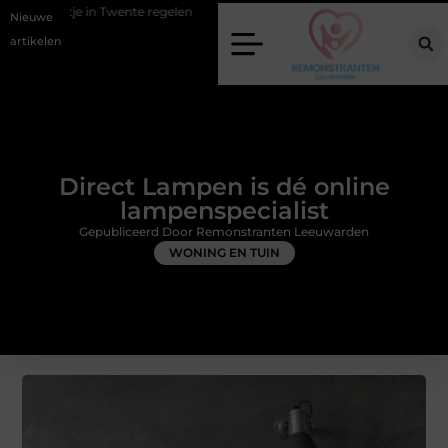
ente regelen
Wat zero-click search betekent voor de toekomst van on
Nieuwe
artikelen
Direct Lampen is dé online
lampenspecialist
Gepubliceerd Door Remonstranten Leeuwarden
WONING EN TUIN