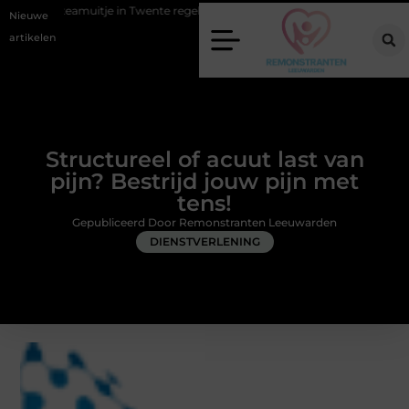
e in Twente regelen
Wat zero-click search betekent voor de toekomst
Nieuwe
artikelen
Structureel of acuut last van
pijn? Bestrijd jouw pijn met
tens!
Gepubliceerd Door Remonstranten Leeuwarden
DIENSTVERLENING