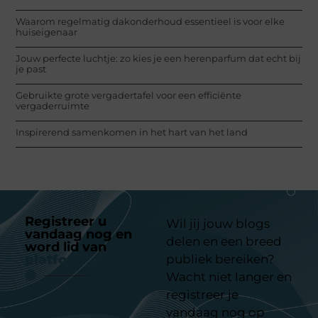
Waarom regelmatig dakonderhoud essentieel is voor elke
huiseigenaar
Jouw perfecte luchtje: zo kies je een herenparfum dat echt bij
je past
Gebruikte grote vergadertafel voor een efficiënte
vergaderruimte
Inspirerend samenkomen in het hart van het land
Registreer u
Wil jij jouw blogs
vandaag nog en
delen en een breed
word lid van
ons
platform
publiek bereiken?
Wacht niet langer en
registreer je
vandaag nog op