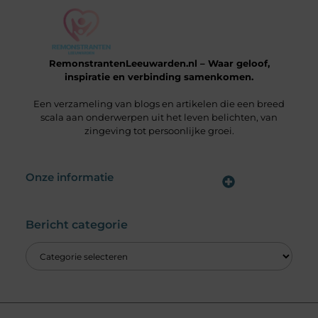
RemonstrantenLeeuwarden.nl – Waar geloof,
inspiratie en verbinding samenkomen.
Een verzameling van blogs en artikelen die een breed
scala aan onderwerpen uit het leven belichten, van
zingeving tot persoonlijke groei.
Onze informatie
Wat is een Linkbuilding Platform & Hoe Pak Jij het Goed Aan?
Verdien Geld met je Website: Alles wat je moet weten om online inkomsten te genereren
Bericht categorie