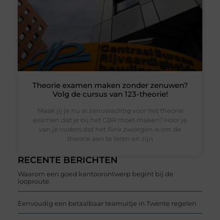
Theorie examen maken zonder zenuwen?
Volg de cursus van 123-theorie!
Maak jij je nu al zenuwachtig voor het theorie
examen dat je bij het CBR moet maken? Hoor je
van je ouders dat het flink zwoegen is om de
theorie aan te leren en zijn
RECENTE BERICHTEN
Waarom een goed kantoorontwerp begint bij de
looproute
Eenvoudig een betaalbaar teamuitje in Twente regelen