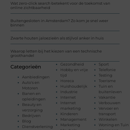
Wat zero-click search betekent voor de toekomst van
online zichtbaarheid
Buitengesloten in Amsterdam? Zo kom je snel weer
binnen
Zwarte houten jaloezieën als stijlvol anker in huis
Waarop letten bij het kiezen van een technische
groothandel
Gezondheid
Sport
Categorieën
Hobby en vrije
Telefonie
tijd
Testing
Aanbiedingen
Horeca
Toerisme
Auto's en
Huishoudelijk
Tuin en
Motoren
Industrie
buitenleven
Banen en
Internet
Vakantie
opleidingen
Internet
Verbouwen
Beauty en
marketing
Vervoer en
verzorging
Kinderen
transport
Bedrijven
Management
Winkelen
Blog
Marketing
Woning en Tuin
Dienstverlening