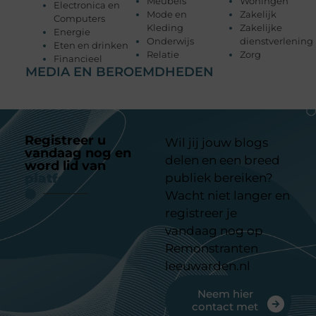
Meubels
Woningen
Electronica en
Mode en
Zakelijk
Computers
Kleding
Zakelijke
Energie
Onderwijs
dienstverlening
Eten en drinken
Relatie
Zorg
Financieel
MEDIA EN BEROEMDHEDEN
Registreer u
Wil jij jouw blogs
vandaag nog en
delen en een breed
word lid van
ons
platform
publiek bereiken?
Wacht niet langer en
registreer je
vandaag nog op
Remonstranten
leeuwarden.nl
Neem hier
contact met