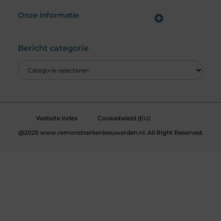
Onze informatie
Wat is een Linkbuilding Platform & Hoe Pak Jij het Goed Aan?
Verdien Geld met je Website: Alles wat je moet weten om online inkomsten te genereren
Bericht categorie
Website index
Cookiebeleid (EU)
@2025 www.remonstrantenleeuwarden.nl. All Right Reserved.