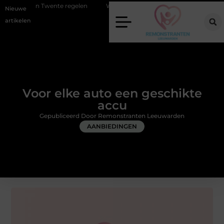
nte regelen
Wat zero-click search betekent voor de toekomst van onl
Nieuwe
artikelen
Voor elke auto een geschikte
accu
Gepubliceerd Door Remonstranten Leeuwarden
AANBIEDINGEN