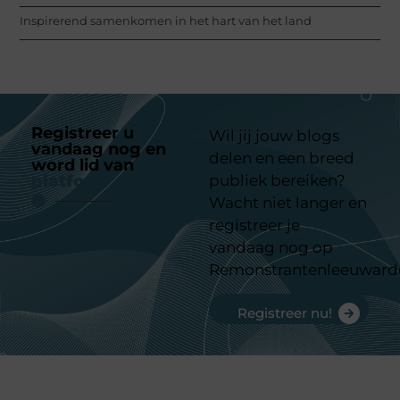
Inspirerend samenkomen in het hart van het land
Registreer u
Wil jij jouw blogs
vandaag nog en
delen en een breed
word lid van
ons
platform
publiek bereiken?
Wacht niet langer en
registreer je
vandaag nog op
Remonstrantenleeuward
Registreer nu!