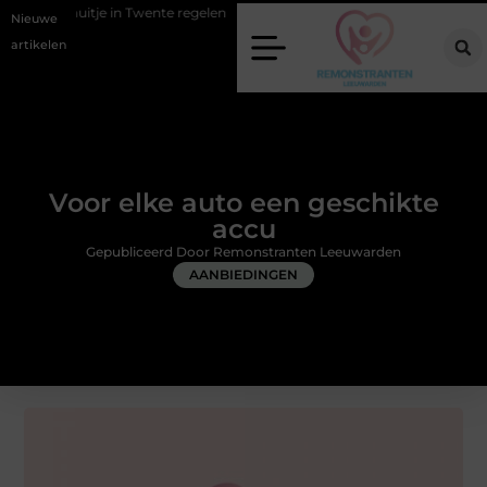
 in Twente regelen
Wat zero-click search betekent voor de toekomst 
Nieuwe
artikelen
Voor elke auto een geschikte
accu
Gepubliceerd Door Remonstranten Leeuwarden
AANBIEDINGEN