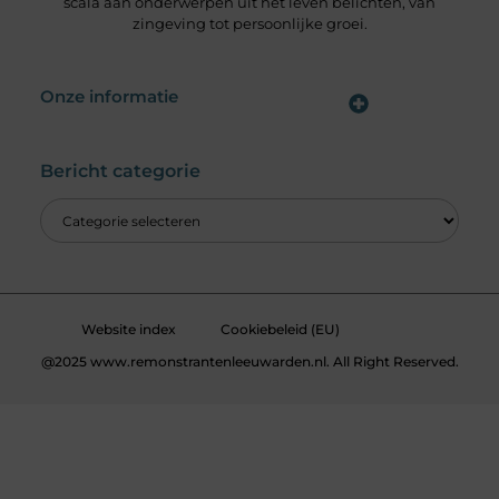
scala aan onderwerpen uit het leven belichten, van
zingeving tot persoonlijke groei.
Onze informatie
Wat is een Linkbuilding Platform & Hoe Pak Jij het Goed Aan?
Verdien Geld met je Website: Alles wat je moet weten om online inkomsten te genereren
Bericht categorie
Website index
Cookiebeleid (EU)
@2025 www.remonstrantenleeuwarden.nl. All Right Reserved.