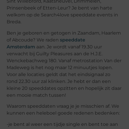
Sint Willebrord, Kaatsheuvel, Drimmelen,
Prinsenbeek of Etten-Leur? Je bent van harte
welkom op de Search4love speeddate events in
Breda.
Ben je geboren en getogen in Zaandam, Haarlem
of Abcoude? We raden
speeddate
Amsterdam
aan. Je wordt vanaf 19.30 uur
verwacht bij Guilty Pleasures aan de H.J.E.
Wenckebachweg 180. Vanaf metrostation Van der
Madeweg is het nog maar 12 minuutjes lopen.
Voor alle locaties geldt dat het eindsignaal zo
rond 22.30 uur zal klinken. Je hebt er dan een
kleine 20 speeddates opzitten en hopelijk zit daar
een mooie match tussen!
Waarom speeddaten vraag je je misschien af. We
kunnen een heleboel goede redenen bedenken:
-je bent al weer een tijdje single en bent toe aan