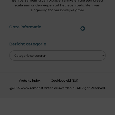
Een verzameling van blogs en artikelen die een breed
scala aan onderwerpen uit het leven belichten, van
zingeving tot persoonlijke groei.
Onze informatie
Wat is een Linkbuilding Platform & Hoe Pak Jij het Goed Aan?
Verdien Geld met je Website: Alles wat je moet weten om online inkomsten te genereren
Bericht categorie
Website index
Cookiebeleid (EU)
@2025 www.remonstrantenleeuwarden.nl. All Right Reserved.