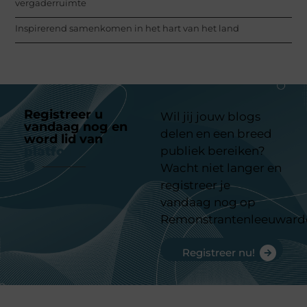
vergaderruimte
Inspirerend samenkomen in het hart van het land
Registreer u
Wil jij jouw blogs
vandaag nog en
delen en een breed
word lid van
ons
platform
publiek bereiken?
Wacht niet langer en
registreer je
vandaag nog op
Remonstrantenleeuward
Registreer nu!