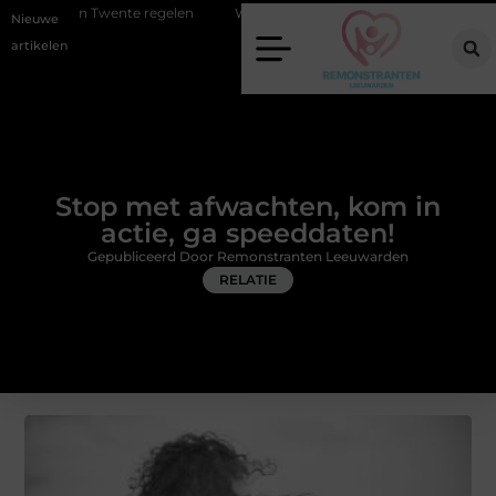
ente regelen
Wat zero-click search betekent voor de toekomst van on
Nieuwe
artikelen
Stop met afwachten, kom in
actie, ga speeddaten!
Gepubliceerd Door Remonstranten Leeuwarden
RELATIE