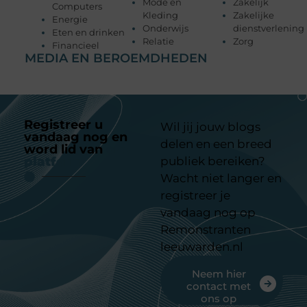
Mode en
Zakelijk
Computers
Kleding
Zakelijke
Energie
Onderwijs
dienstverlening
Eten en drinken
Relatie
Zorg
Financieel
MEDIA EN BEROEMDHEDEN
Registreer u
Wil jij jouw blogs
vandaag nog en
delen en een breed
word lid van
ons
platform
publiek bereiken?
Wacht niet langer en
registreer je
vandaag nog op
Remonstranten
leeuwarden.nl
Neem hier
contact met
ons op