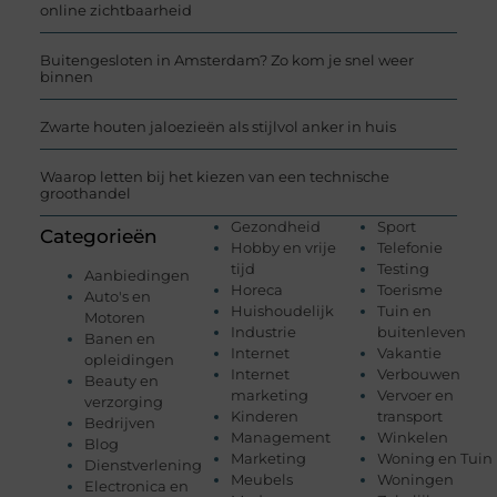
online zichtbaarheid
Buitengesloten in Amsterdam? Zo kom je snel weer
binnen
Zwarte houten jaloezieën als stijlvol anker in huis
Waarop letten bij het kiezen van een technische
groothandel
Gezondheid
Sport
Categorieën
Hobby en vrije
Telefonie
tijd
Testing
Aanbiedingen
Horeca
Toerisme
Auto's en
Huishoudelijk
Tuin en
Motoren
Industrie
buitenleven
Banen en
Internet
Vakantie
opleidingen
Internet
Verbouwen
Beauty en
marketing
Vervoer en
verzorging
Kinderen
transport
Bedrijven
Management
Winkelen
Blog
Marketing
Woning en Tuin
Dienstverlening
Meubels
Woningen
Electronica en