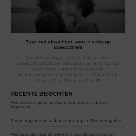
Stop met afwachten, kom in actie, ga
speeddaten!
Search4love organiseert het hele jaar door
speeddating avonden verspreid over het land. Voor
speeddaten Breda zijn de volgende
leeftijdscategorieën gemaakt: 20 tot 35 jaar, 30 tot
45 jaar, 40 tot 55 jaar en 50 tot 65
RECENTE BERICHTEN
Waarom een goed kantoorontwerp begint bij de
looproute
Eenvoudig een betaalbaar teamuitje in Twente regelen
Wat zero-click search betekent voor de toekomst van